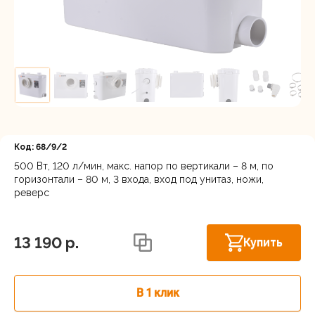
Регистрация
Код: 68/9/2
500 Вт, 120 л/мин, макс. напор по вертикали – 8 м, по
горизонтали – 80 м, 3 входа, вход под унитаз, ножи,
Санкт-Петербург, Индустриальная
реверс
В наличии
улица 16, территория Соржа-Старая
13 190 p.
Купить
В 1 клик