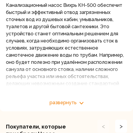
Канализационный насос Вихрь КН-500 обеспечит
быстрый и эффективный отвод загрязненных
сточных вод из душевых кабин, умывальников,
туалетов и другой бытовой сантехники. Это
устройство станет оптимальным решением для
случаев, когда необходимо организовать сток в
условиях, затрудняющих естественное
самотечное движение воды по трубам. Например,
оно будет полезно при удалённом расположении
санузла от основного стояка, наличии сложного
рельефа участка или иных обстоятельствах,
делающих невозможным создание стандартной
системы водоотведения с помощью наклонных
труб.
развернуть
Насосная установка оснащена мотором
мощностью 500 Вт, который обеспечивает
высокую производительность – до 120 л/мин. Это
<
>
Покупатели, которые
позволяет оперативно удалять большие объемы