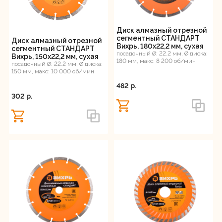
Диск алмазный отрезной
сегментный СТАНДАРТ
Диск алмазный отрезной
Вихрь, 180х22,2 мм, сухая
сегментный СТАНДАРТ
резка
посадочный Ø: 22.2 мм, Ø диска:
Вихрь, 150х22,2 мм, сухая
180 мм, макс: 8 200 об/мин
резка
посадочный Ø: 22.2 мм, Ø диска:
150 мм, макс: 10 000 об/мин
482 p.
302 p.