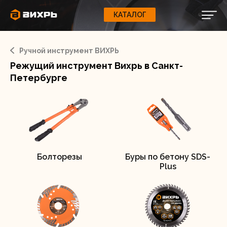
Фильтр
КАТАЛОГ
КАТАЛОГ
0
Свернуть
ВАШ ЗАКАЗ
ВХОД
Корзина
Вход
Регистрация
Ручной инструмент ВИХРЬ
Ваша корзина пуста.
ЭЛЕКТРОИНСТРУМЕНТЫ
Товар в наличии
Режущий инструмент Вихрь в Санкт-
Да
О бренде
Петербурге
ИНСТРУМЕНТ
Блог
Доставка и оплата
НАСОСЫ
Сервис
Контакты
Болторезы
Буры по бетону SDS-
СЕЛЬХОЗТЕХНИКА
Plus
Забыли пароль?
ОБОРУДОВАНИЕ