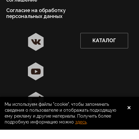
Согласие на обработку
персональных данных
КАТАЛОГ
✖
Санкт-Петербург ваш город?
Да
Выбрать другой город
×
Мы используем файлы "cookie", чтобы запоминать
8 800 500 40 40
Санкт-Петербург
сведения о пользователе и отображать подходящую
ему рекламу и другие материалы. Получить более
Поиск
подробную информацию можно
здесь
.