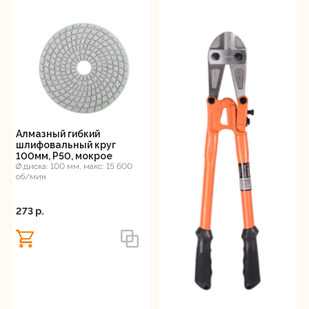
Алмазный гибкий
шлифовальный круг
100мм, Р50, мокрое
шлифование Вихрь
Ø диска: 100 мм, макс: 15 600
об/мин
273 p.