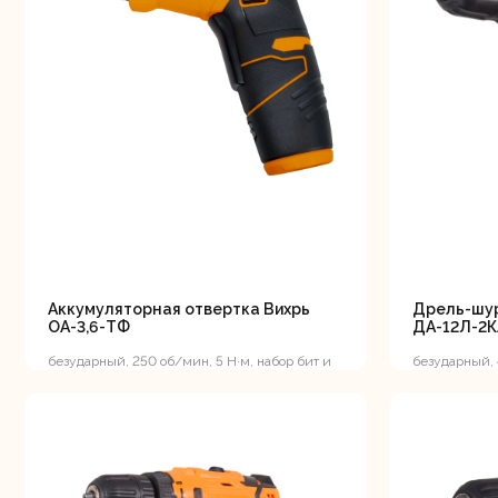
мо
Ру
Аккумуляторная отвертка Вихрь
Дрель-шур
ОА-3,6-ТФ
ДА-12Л-2К
безударный, 250 об/мин, 5 Н·м, набор бит и
безударный,
торцевых головок, кейс, 0.6 кг
12В, 1,5 А*ч, 
Торц
п