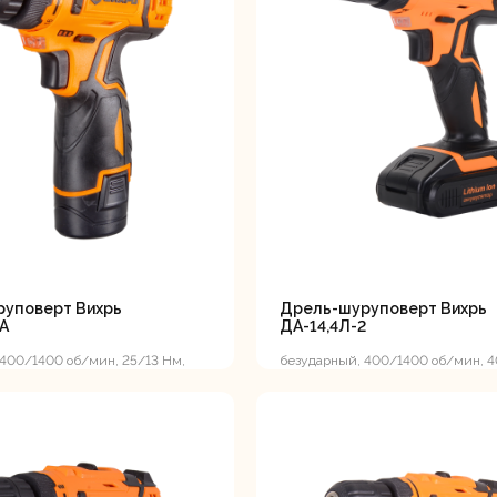
лотки
банки
Сетевые
Степлеры
шуруповерты
электрическ
уповерт Вихрь
Дрель-шуруповерт Вихрь
А
ДА-14,4Л-2
 400/1400 об/мин, 25/13 Нм,
безударный, 400/1400 об/мин, 4
0.96 кг, кейс
14.4 В, 2 А*ч, 1.25 кг
овочные
Точильные станки
Угловые
илы
шлифовальн
машины