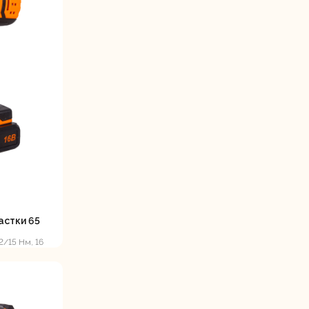
астки 65
/15 Нм, 16