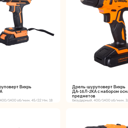
уповерт Вихрь
Дрель-шуруповерт Вихрь
А
ДА-16Л-2КА с набором осн
предметов
400/1400 об/мин, 45/22 Нм, 18
безударный, 400/1400 об/мин, 32
г, кейс, ЕА+
В, 1,5 А*ч, 2.3 кг, кейс