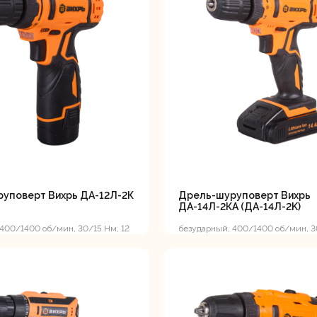
вальные
Штроборезы
Электрическ
шины
плиткорезы
уповерт Вихрь ДА-12Л-2К
Дрель-шуруповерт Вихрь
ДА-14Л-2КА (ДА-14Л-2K)
400/1400 об/мин, 30/15 Нм, 12
безударный, 400/1400 об/мин, 3
 кг, кейс
14,4 В, 1,5 А*ч, 1.25 кг, кейс