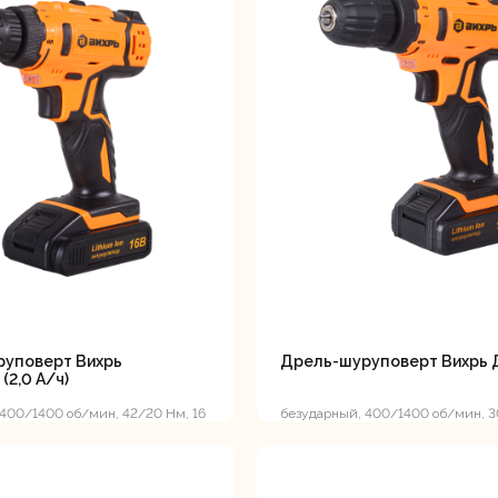
уповерт Вихрь
Дрель-шуруповерт Вихрь 
(2,0 А/ч)
 400/1400 об/мин, 42/20 Нм, 16
безударный, 400/1400 об/мин, 3
г, кейс
В, 2 А*ч, 1.2 кг, кейс