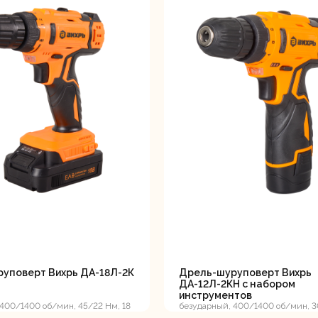
уповерт Вихрь ДА-18Л-2К
Дрель-шуруповерт Вихрь
ДА-12Л-2КН с набором
инструментов
400/1400 об/мин, 45/22 Нм, 18
безударный, 400/1400 об/мин, 3
г, кейс, ЕА+
12В, 2 А*ч, 3.3 кг, кейс с набором