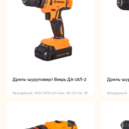
Шлифо
ма
Дрель-шуруповерт Вихрь ДА-18Л-2
Дрель-шур
безударный, 400/1400 об/мин, 45/22 Нм, 18
безударный, 
В, 2 А*ч, 1.3 кг, ЕА+
В, 2 А*ч, 0.96