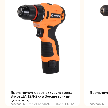
Дрель-шуруповерт аккумуляторная
Дрель-шур
Вихрь ДА-12Л-2К/Б (бесщеточный
двигатель)
безударный, 400/1400 об/мин, 40/20 Нм, 12
безударный, 
В, 2 А*ч, 0.9 кг, кейс
В, 2 А*ч, 1.3 к