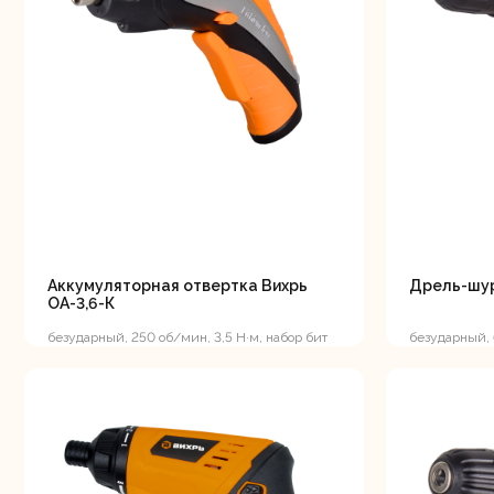
Аккуму
шуру
Комплек
электрои
Аккумуляторная отвертка Вихрь
Дрель-шур
ОА-3,6-К
безударный, 250 об/мин, 3,5 Н·м, набор бит
безударный, 
18 шт., кейс, 0.6 кг
А*ч, 0.96 кг
Отб