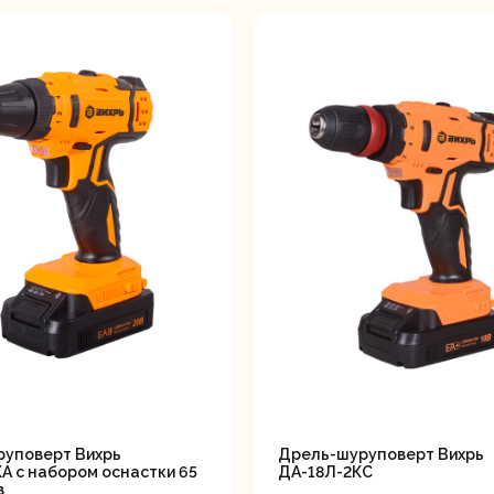
инструментов
уповерт Вихрь
Дрель-шуруповерт Вихрь
А с набором оснастки 65
ДА-18Л-2КC
в