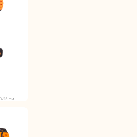
ие
0/15 Нм,