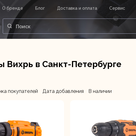
О бренде
Блог
Доставка и оплата
Сервис
ВАШ ЗАКАЗ
ВХОД
Корзина
Ваша корзина пуста.
 Вихрь в Санкт-Петербурге
нструменты
Инструмент
Насосы
нка покупателей
Дата добавления
В наличии