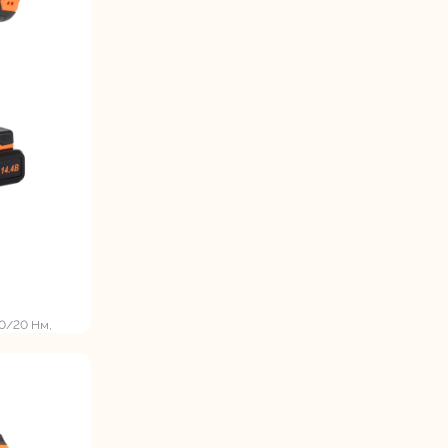
станки
Строительные
Термопистолеты
ие
пылесосы
0/20 Нм,
Фрезерные
Циркулярные
ые
машины
станки