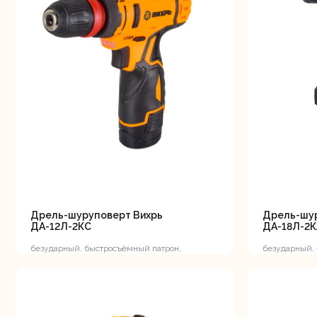
Дрель-шуруповерт Вихрь
Дрель-шур
ДА-12Л-2КC
ДА-18Л-2К
безударный, быстросъёмный патрон,
безударный, 
400/1400 об/мин, 30/15 Нм, 12В, 2 А*ч, 0.96
В, 2 А*ч, 1.3 к
кг