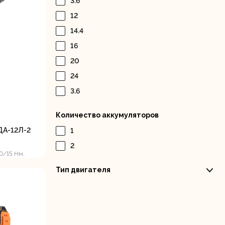
3.6
Дисковые пилы
Дрели
12
Забыли пароль?
14.4
16
20
24
3.6
Миксеры
Многофункциональные
егистрация
инструменты
Количество аккумуляторов
(реноваторы)
ДА-12Л-2
1
2
0/15 Нм,
Тип двигателя
ы
Рейсмусовые
Сабельные пилы