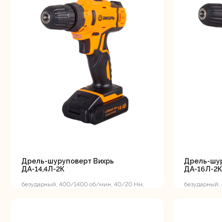
Свернуть
СВЕРНУТЬ
Дрель-шуруповерт Вихрь
Дрель-шур
ДА-14,4Л-2К
ДА-16Л-2К 
безударный, 400/1400 об/мин, 40/20 Нм,
безударный,
14.4 В, 2 А*ч, 1.25 кг, кейс
В, 2 А*ч, 1.3 к