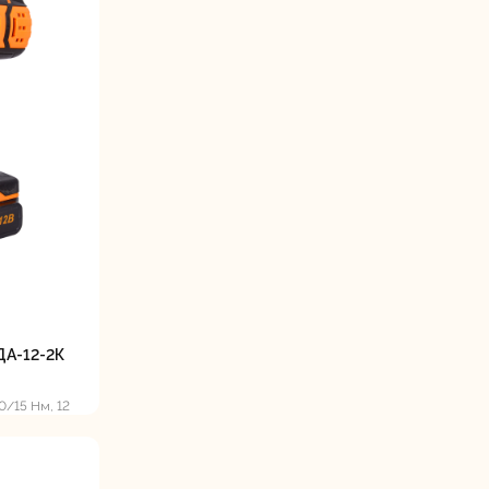
ДА-12-2К
0/15 Нм, 12