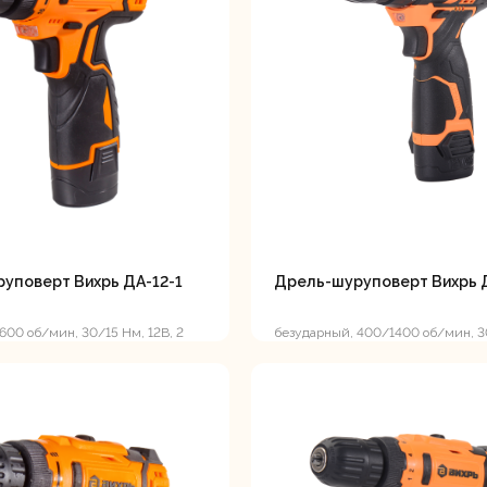
ляторные
Гайковерты
Граверы
поверты
тующие для
Краскопульты
Лобзики
Р
нструмента
уповерт Вихрь ДА-12-1
Дрель-шуруповерт Вихрь 
600 об/мин, 30/15 Нм, 12В, 2
безударный, 400/1400 об/мин, 3
12В, 2 А*ч, 0.96 кг
ойные
Отрезные пилы
Перфоратор