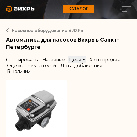
КАТАЛОГ
КАТАЛОГ
0
Свернуть
ВАШ ЗАКАЗ
ВХОД
Корзина
Вход
Регистрация
Насосное оборудование ВИХРЬ
Ваша корзина пуста.
ЭЛЕКТРОИНСТРУМЕНТЫ
Автоматика для насосов Вихрь в Санкт-
О бренде
Петербурге
ИНСТРУМЕНТ
Блог
Сортировать:
Название
Цена
Хиты продаж
Оценка покупателей
Дата добавления
Доставка и оплата
В наличии
НАСОСЫ
Сервис
Контакты
СЕЛЬХОЗТЕХНИКА
Забыли пароль?
ОБОРУДОВАНИЕ