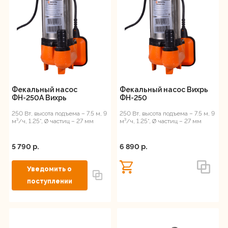
1050
Регистрация
Максимальная высота
подъема воды, м
14,5
15,5
18
Фекальный насос
Фекальный насос Вихрь
ФН-250А Вихрь
ФН-250
9
250 Вт, высота подъема – 7.5 м, 9
250 Вт, высота подъема – 7.5 м, 9
10
м³/ч, 1.25”, Ø частиц – 27 мм
м³/ч, 1.25”, Ø частиц – 27 мм
7,5
12
5 790 p.
6 890 p.
21
Максимальная
производительность, л/мин
Диаметр выходного