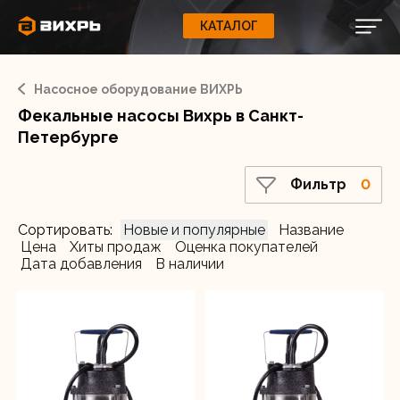
Фильтр
КАТАЛОГ
КАТАЛОГ
0
Свернуть
ВАШ ЗАКАЗ
ВХОД
Корзина
Вход
Регистрация
Насосное оборудование ВИХРЬ
Ваша корзина пуста.
ЭЛЕКТРОИНСТРУМЕНТЫ
Товар в наличии
Фекальные насосы Вихрь в Санкт-
Да
О бренде
Петербурге
ИНСТРУМЕНТ
Блог
Мощность, Вт
Фильтр
0
1100
Доставка и оплата
НАСОСЫ
750
Сортировать:
Новые и популярные
Название
Сервис
Цена
Хиты продаж
Оценка покупателей
1500
Дата добавления
В наличии
Контакты
1800
СЕЛЬХОЗТЕХНИКА
2200
250
Забыли пароль?
ОБОРУДОВАНИЕ
450
1300