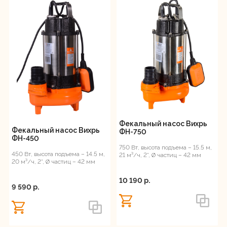
отверстия, дюйм
Диаметр пропускаемых
частиц, мм
Нож (лезвие)
Фекальный насос Вихрь
Фекальный насос Вихрь
ФН-750
ФН-450
750 Вт, высота подъема – 15.5 м,
450 Вт, высота подъема – 14.5 м,
21 м³/ч, 2”, Ø частиц – 42 мм
20 м³/ч, 2”, Ø частиц – 42 мм
10 190 p.
9 590 p.