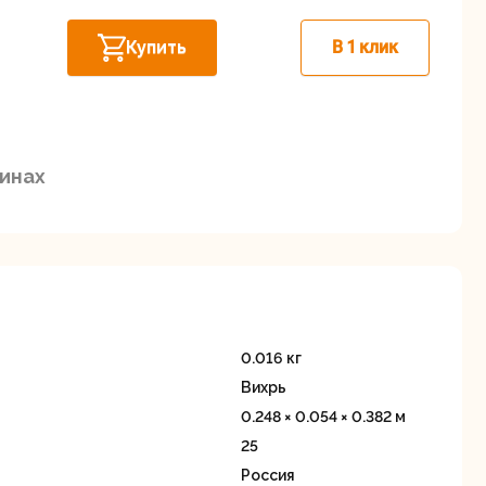
Дисковые пилы
Дрели
Купить
В 1 клик
Забыли пароль?
зинах
Миксеры
Многофункциональные
егистрация
инструменты
(реноваторы)
0.016 кг
Вихрь
0.248 × 0.054 × 0.382 м
25
ы
Рейсмусовые
Сабельные пилы
Россия