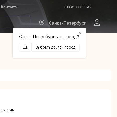
8 800 777 35 42
Контакты
0
Санкт-Петербург
✖
Санкт-Петербург ваш город?
Да
Выбрать другой город
Сельхозтехника
Оборудование
а: 25 мм
иальная улица 16,
В наличии
я