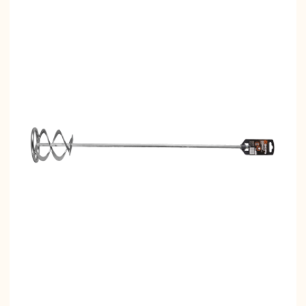
вальные
Штроборезы
Электрическ
шины
плиткорезы