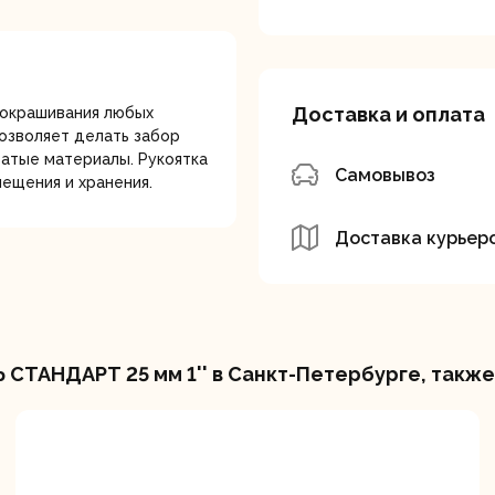
лотки
Доставка и оплата
 окрашивания любых
позволяет делать забор
атые материалы. Рукоятка
Самовывоз
мещения и хранения.
банки
Сетевые
Степлеры
шуруповерты
электрическ
Доставка курьер
СТАНДАРТ 25 мм 1'' в Санкт-Петербурге, также
овочные
Точильные станки
Угловые
илы
шлифовальн
машины