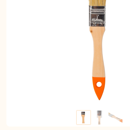
Аккуму
шуру
Комплек
электрои
Отб