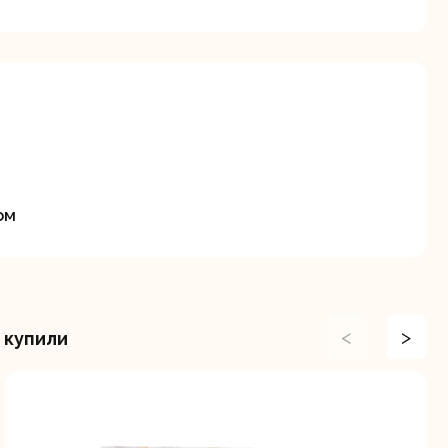
станки
Строительные
Термопистолеты
ие
пылесосы
ом
<
>
 купили
Фрезерные
Циркулярные
ые
машины
станки