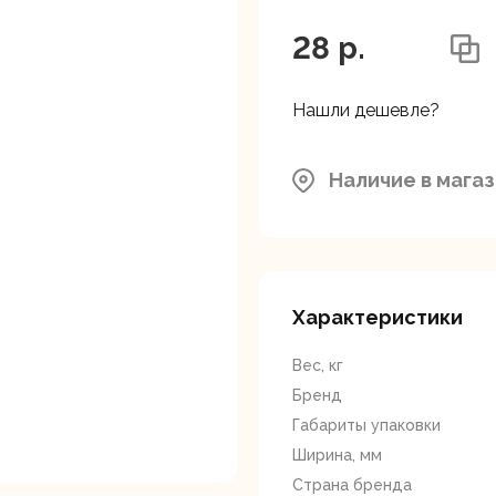
ляторные
Гайковерты
Граверы
поверты
28 p.
Нашли дешевле?
Наличие в мага
тующие для
Краскопульты
Лобзики
Р
нструмента
Характеристики
Вес, кг
Бренд
Габариты упаковки
Ширина, мм
ойные
Отрезные пилы
Перфоратор
Страна бренда