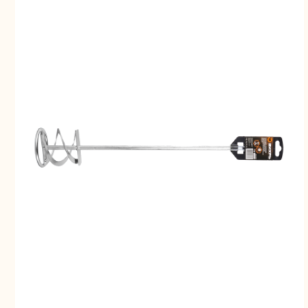
Шлифо
ма