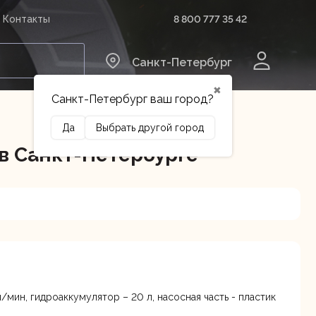
8 800 777 35 42
Контакты
0
Санкт-Петербург
✖
Санкт-Петербург ваш город?
Да
Выбрать другой город
в Санкт-Петербурге
Сельхозтехника
Оборудование
л/мин, гидроаккумулятор – 20 л, насосная часть - пластик
иальная улица 16,
Осталось
я
несколько штук