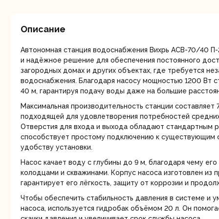
мо
Описание
Автономная станция водоснабжения Вихрь АСВ-70/40 П-2
и надёжное решение для обеспечения постоянного дост
загородных домах и других объектах, где требуется не
водоснабжения. Благодаря насосу мощностью 1200 Вт с
40 м, гарантируя подачу воды даже на большие расстоян
Ру
Максимальная производительность станции составляет 7
подходящей для удовлетворения потребностей средних
Отверстия для входа и выхода обладают стандартным р
способствует простому подключению к существующим 
удобству установки.
Насос качает воду с глубины до 9 м, благодаря чему ег
колодцами и скважинами. Корпус насоса изготовлен из п
гарантирует его лёгкость, защиту от коррозии и продо
Торц
Чтобы обеспечить стабильность давления в системе и у
п
насоса, используется гидробак объёмом 20 л. Он помог
скачки давления и увеличивает срок службы насоса.