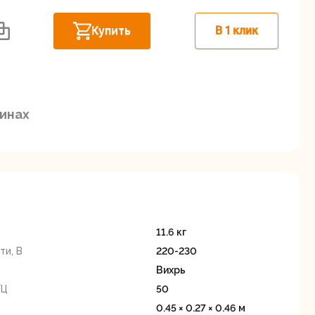
Дисковые пилы
Дрели
Купить
В 1 клик
Забыли пароль?
зинах
Миксеры
Многофункциональные
егистрация
инструменты
(реноваторы)
11.6 кг
и, В
220-230
Вихрь
ГЦ
50
ы
Рейсмусовые
Сабельные пилы
0.45 × 0.27 × 0.46 м