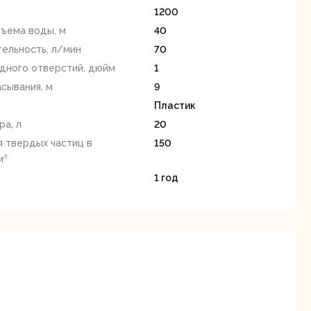
станки
1200
ъема воды, м
40
ельность, л/мин
70
дного отверстий, дюйм
1
сывания, м
9
Пластик
ра, л
20
Строительные
Термопистолеты
 твердых частиц в
150
ие
пылесосы
м³
1 год
Фрезерные
Циркулярные
ые
машины
станки
я