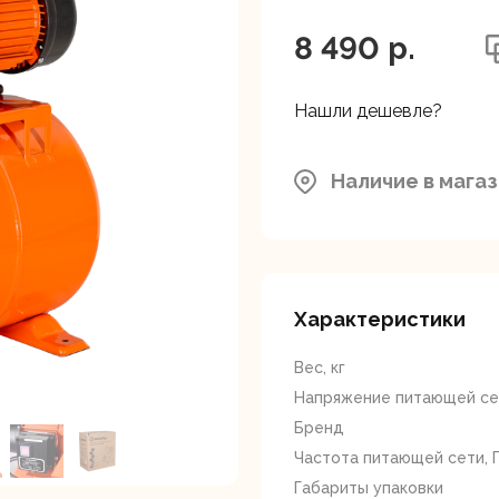
ляторные
Гайковерты
Граверы
поверты
8 490 p.
Нашли дешевле?
Наличие в мага
тующие для
Краскопульты
Лобзики
Р
нструмента
Характеристики
Вес, кг
Напряжение питающей сет
Бренд
Частота питающей сети, 
ойные
Отрезные пилы
Перфоратор
Габариты упаковки