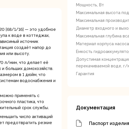
лотки
Мощность, Вт
Максимальная высота под
Максимальная производит
Диаметр входного и выхо
0 [68/1/16] — это удобное
упа к воде в коттеджах,
Максимальная глубина вса
зависимый источник
Материал корпуса насоса
танция создаёт напор до
Емкость гидроаккумулято
ия или высоту.
банки
Сетевые
Степлеры
Допустимая концентрация
шуруповерты
электрическ
0 л/мин, что делает её
перекачиваемой воде, г/
 и больших домохозяйств.
Гарантия
азмером в 1 дюйм, что
системам водоснабжения и
о можно применять с
рочного пластика, что
Документация
лжительный срок службы.
овочные
Точильные станки
Угловые
меньшить число активаций
илы
шлифовальн
ает предотвратить резкие
Паспорт издели
машины