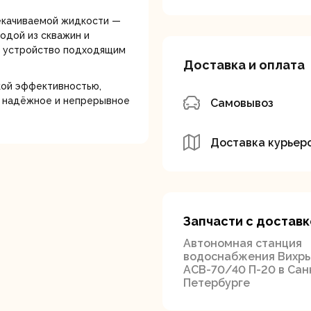
екачиваемой жидкости —
одой из скважин и
т устройство подходящим
Доставка и оплата
кой эффективностью,
я надёжное и непрерывное
Самовывоз
вальные
Штроборезы
Электрическ
шины
плиткорезы
Доставка курьер
Запчасти с доставк
Автономная станция
водоснабжения Вихрь
АСВ-70/40 П-20 в Сан
Петербурге