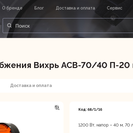
О бренде
Блог
Доставка и оплата
Сервис
ВАШ ЗАКАЗ
ВХОД
Корзина
Ваша корзина пуста.
бжения Вихрь АСВ-70/40 П-20 
нструменты
Инструмент
Насосы
Доставка и оплата
Код: 68/1/16
1200 Вт, напор – 40 м, 70 
Санкт-Петербург, Индустр
территория Соржа-Стара