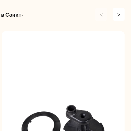
<
>
в Санкт-