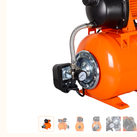
Аккуму
шуру
Комплек
электрои
Отб